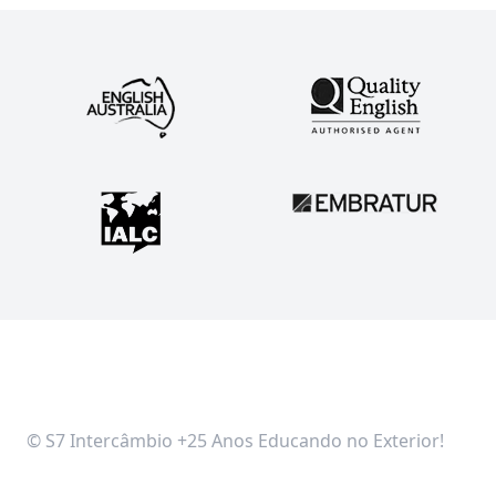
© S7 Intercâmbio +25 Anos Educando no Exterior!